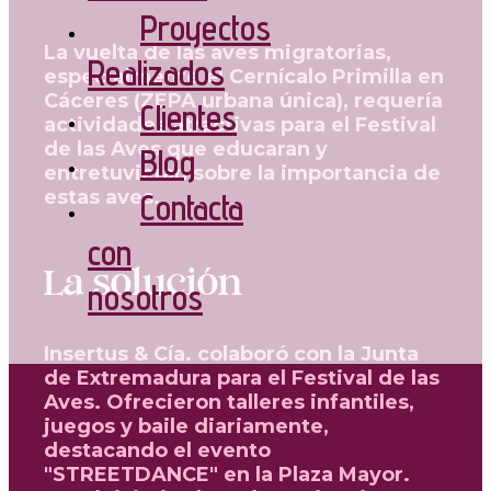
Proyectos
La vuelta de las aves migratorias,
Realizados
especialmente el Cernícalo Primilla en
Cáceres (ZEPA urbana única), requería
Clientes
actividades atractivas para el Festival
de las Aves que educaran y
Blog
entretuvieran sobre la importancia de
estas aves.
Contacta
con
La solución
nosotros
Insertus & Cía. colaboró con la Junta
de Extremadura para el Festival de las
Aves. Ofrecieron talleres infantiles,
juegos y baile diariamente,
destacando el evento
"STREETDANCE" en la Plaza Mayor.