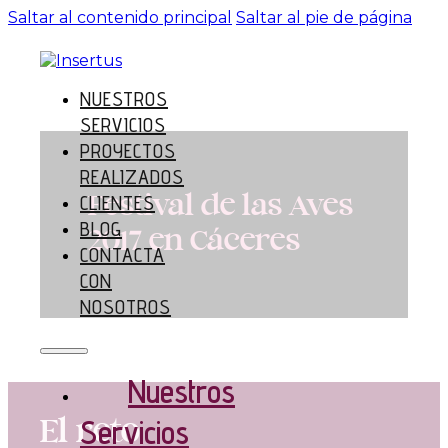
Saltar al contenido principal
Saltar al pie de página
NUESTROS
SERVICIOS
PROYECTOS
REALIZADOS
Festival de las Aves
CLIENTES
BLOG
2017 en Cáceres
CONTACTA
CON
NOSOTROS
Nuestros
Servicios
El reto