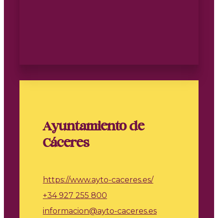
Ayuntamiento de
Cáceres
https://www.ayto-caceres.es/
+34 927 255 800
informacion@ayto-caceres.es