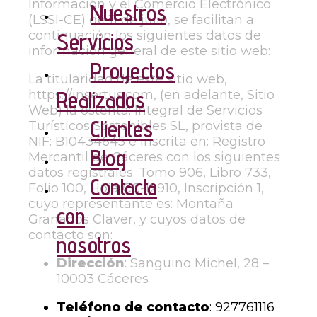
Información y el Comercio Electrónico
Nuestros
(LSSI-CE) de 11 de julio, se facilitan a
continuación los siguientes datos de
Servicios
información general de este sitio web:
Proyectos
La titularidad de este sitio web,
Realizados
https://insertus.com, (en adelante, Sitio
Web) la ostenta: Integral de Servicios
Clientes
Turísticos Sostenibles SL, provista de
NIF: B10434645 e inscrita en: Registro
Blog
Mercantil de Cáceres con los siguientes
datos registrales: Tomo 906, Libro 733,
Contacta
Folio 100, Hoja CC-12910, Inscripción 1,
cuyo representante es: Montaña
con
Granados Claver, y cuyos datos de
contacto son:
nosotros
Dirección
: Sanguino Michel, 28 –
10003 Cáceres
Teléfono de contacto
: 927761116