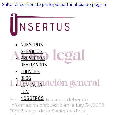
Saltar al contenido principal
Saltar al pie de página
NUESTROS
Aviso legal
SERVICIOS
PROYECTOS
REALIZADOS
CLIENTES
BLOG
1. Información general
CONTACTA
CON
NOSOTROS
En cumplimiento con el deber de
información dispuesto en la Ley 34/2002
de Servicios de la Sociedad de la