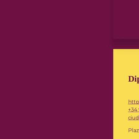
Di
http
+34 
ciud
Plaz