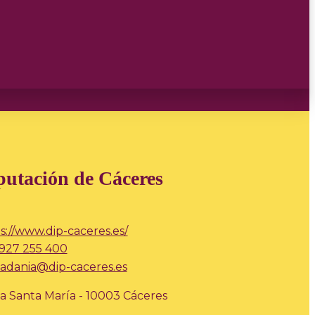
putación de Cáceres
s://www.dip-caceres.es/
927 255 400
adania@dip-caceres.es
a Santa María - 10003 Cáceres