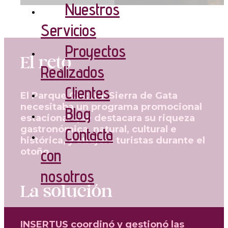
Nuestros
Servicios
Proyectos
El reto
Realizados
Clientes
El Parque Cultural Sierra de Gata
necesitaba un programa promocional
Blog
estacional que destacara su riqueza
gastronómica, natural, cultural e
Contacta
histórica, y atrajera turistas durante el
con
otoño.
nosotros
La solución
INSERTUS coordinó y gestionó las