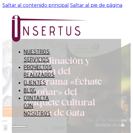
Saltar al contenido principal
Saltar al pie de página
NUESTROS
SERVICIOS
Coordinación y
PROYECTOS
gestión del
REALIZADOS
programa «Échate
CLIENTES
BLOG
a soñar» del
CONTACTA
Paquete Cultural
CON
Sierra de Gata
NOSOTROS