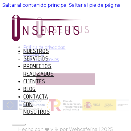
Saltar al contenido principal
Saltar al pie de página
Política de privacidad
NUESTROS
Aviso legal
SERVICIOS
Política de cookies
PROYECTOS
REALIZADOS
CLIENTES
BLOG
CONTACTA
CON
NOSOTROS
Hecho con ❤️ y ☕ por Webcafeína | 2025