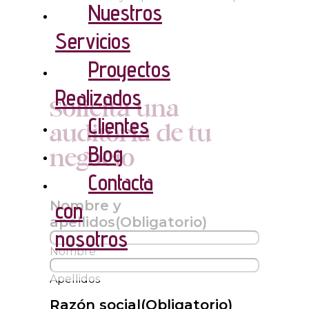
Nuestros
Servicios
Proyectos
Realizados
Solicita una
Clientes
auditoría de tu
Blog
negocio
Contacta
Nombre y
con
apellidos
(Obligatorio)
nosotros
Nombre
Apellidos
Razón social
(Obligatorio)