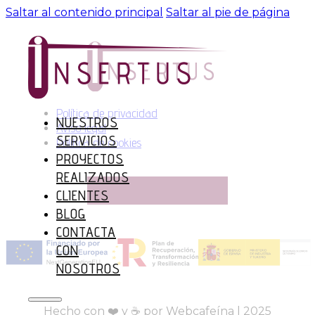
Saltar al contenido principal
Saltar al pie de página
Política de privacidad
NUESTROS
Aviso legal
SERVICIOS
Política de cookies
PROYECTOS
REALIZADOS
CLIENTES
BLOG
CONTACTA
CON
NOSOTROS
Hecho con ❤️ y ☕ por Webcafeína | 2025