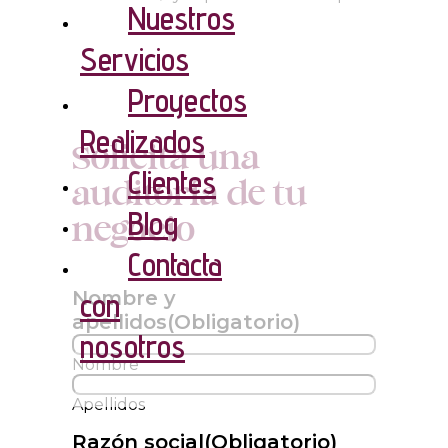
Nuestros
Servicios
Proyectos
Realizados
Solicita una
Clientes
auditoría de tu
Blog
negocio
Contacta
Nombre y
con
apellidos
(Obligatorio)
nosotros
Nombre
Apellidos
Razón social
(Obligatorio)